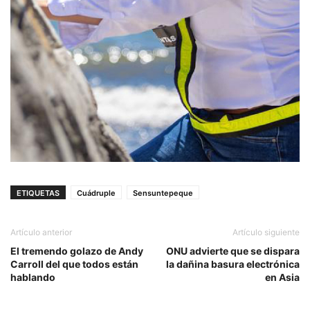
ETIQUETAS
Cuádruple
Sensuntepeque
Artículo anterior
Artículo siguiente
El tremendo golazo de Andy
ONU advierte que se dispara
Carroll del que todos están
la dañina basura electrónica
hablando
en Asia