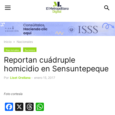
Inicio
Nacionales
Nacionales
Sucesos
Reportan cuádruple
homicidio en Sensuntepeque
Por
Liset Orellana
-
enero 15, 2017
Foto cortesía
Facebook
X
Threads
WhatsApp