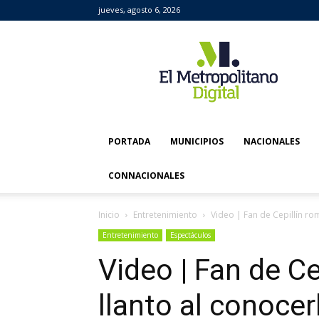
jueves, agosto 6, 2026
El
Metropolitano
Digital
PORTADA
MUNICIPIOS
NACIONALES
CONNACIONALES
Inicio
Entretenimiento
Video | Fan de Cepillín ro
Entretenimiento
Espectáculos
Video | Fan de C
llanto al conocer