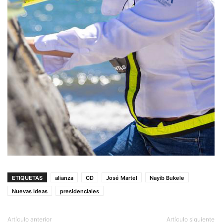
ETIQUETAS
alianza
CD
José Martel
Nayib Bukele
Nuevas Ideas
presidenciales
Artículo anterior
Artículo siguiente