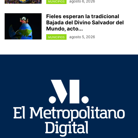
agosto 6, 2026
MUNICIPIOS
Fieles esperan la tradicional
Bajada del Divino Salvador del
Mundo, acto...
agosto 5, 2026
MUNICIPIOS