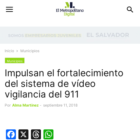
Inicio
Municipios
Municipios
Impulsan el fortalecimiento
del sistema de vídeo
vigilancia del 911
Por
Alma Martínez
-
septiembre 11, 2018
Facebook
X
Threads
WhatsApp