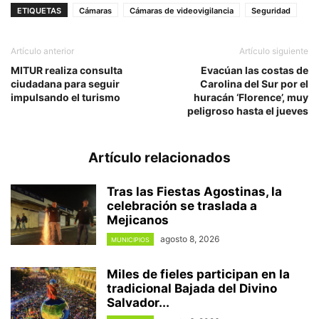
ETIQUETAS
Cámaras
Cámaras de videovigilancia
Seguridad
Artículo anterior
Artículo siguiente
MITUR realiza consulta
Evacúan las costas de
ciudadana para seguir
Carolina del Sur por el
impulsando el turismo
huracán ‘Florence’, muy
peligroso hasta el jueves
Artículo relacionados
Tras las Fiestas Agostinas, la
celebración se traslada a
Mejicanos
agosto 8, 2026
MUNICIPIOS
Miles de fieles participan en la
tradicional Bajada del Divino
Salvador...