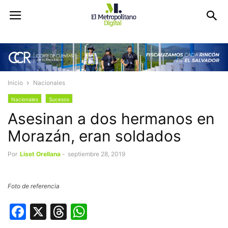
Inicio
Nacionales
Nacionales
Sucesos
Asesinan a dos hermanos en
Morazán, eran soldados
Por
Liset Orellana
-
septiembre 28, 2019
Foto de referencia
Facebook
X
Threads
WhatsApp