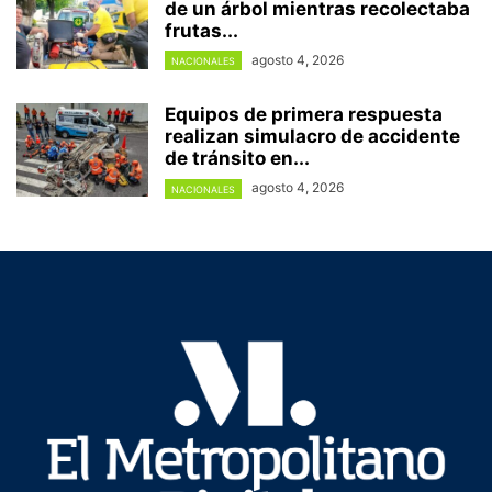
de un árbol mientras recolectaba
frutas...
agosto 4, 2026
NACIONALES
Equipos de primera respuesta
realizan simulacro de accidente
de tránsito en...
agosto 4, 2026
NACIONALES