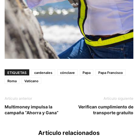
ETIQUETAS
cardenales
cónclave
Papa
Papa Francisco
Roma
Vaticano
Artículo anterior
Artículo siguiente
Multimoney impulsa la
Verifican cumplimiento de
campaña “Ahorra y Gana”
transporte gratuito
Artículo relacionados