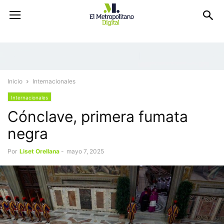
Inicio
Internacionales
Internacionales
Cónclave, primera fumata
negra
Por
Liset Orellana
-
mayo 7, 2025