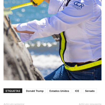
ETIQUETAS
Donald Trump
Estados Unidos
ICE
Senado
Artículo anterior
Artículo siguiente