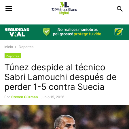
Inicio
Deportes
Deportes
Túnez despide al técnico
Sabri Lamouchi después de
perder 1-5 contra Suecia
Por
Steven Gúzman
-
junio 15, 2026