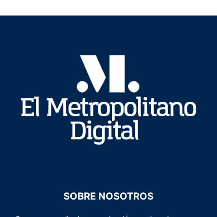
SOBRE NOSOTROS