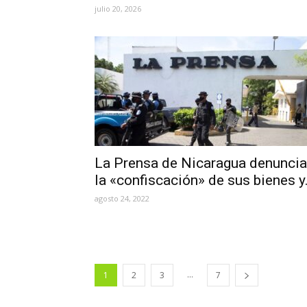
julio 20, 2026
La Prensa de Nicaragua denuncia
la «confiscación» de sus bienes y.
agosto 24, 2022
...
1
2
3
7