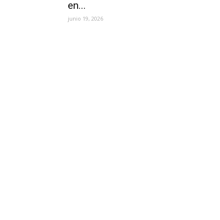
en...
junio 19, 2026