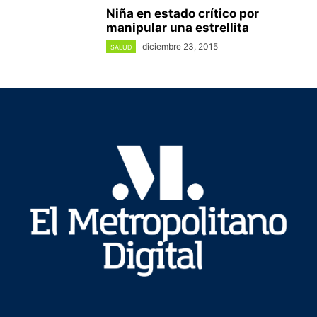
Niña en estado crítico por
manipular una estrellita
diciembre 23, 2015
SALUD