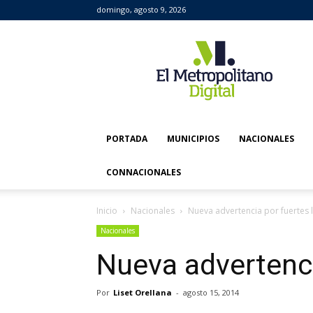
domingo, agosto 9, 2026
El
Metropolitano
Digital
PORTADA
MUNICIPIOS
NACIONALES
CONNACIONALES
Inicio
Nacionales
Nueva advertencia por fuertes l
Nacionales
Nueva advertenci
Por
Liset Orellana
-
agosto 15, 2014