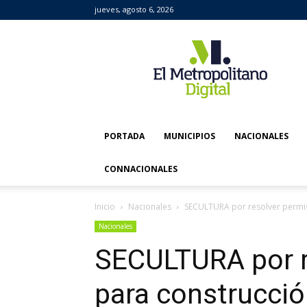
jueves, agosto 6, 2026
El
Metropolitano
Digital
PORTADA
MUNICIPIOS
NACIONALES
CONNACIONALES
Inicio
Nacionales
SECULTURA por resolver permi
Nacionales
SECULTURA por r
para construcci