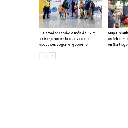
El Salvador recibe a más de 62 mil
Mujer resul
extranjeros en lo que va de la
un árbol mi
vacación, según el gobierno
en Santiag