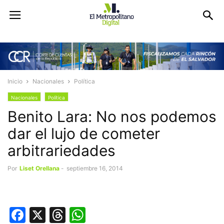
Inicio
Nacionales
Política
Nacionales
Política
Benito Lara: No nos podemos
dar el lujo de cometer
arbitrariedades
Por
Liset Orellana
-
septiembre 16, 2014
Facebook
X
Threads
WhatsApp