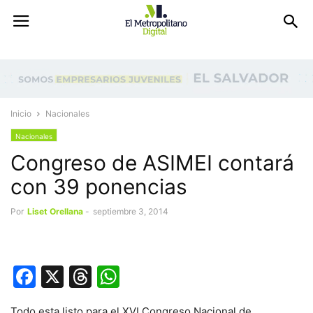
Inicio
Nacionales
Nacionales
Congreso de ASIMEI contará
con 39 ponencias
Por
Liset Orellana
-
septiembre 3, 2014
Facebook
X
Threads
WhatsApp
Todo esta listo para el XVI Congreso Nacional de