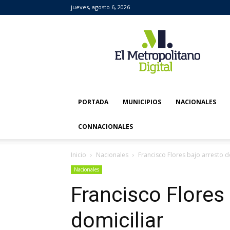
jueves, agosto 6, 2026
El
Metropolitano
Digital
PORTADA
MUNICIPIOS
NACIONALES
CONNACIONALES
Inicio
Nacionales
Francisco Flores bajo arresto d
Nacionales
Francisco Flores
domiciliar