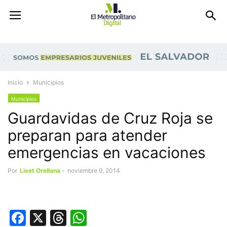
Inicio
Municipios
Municipios
Guardavidas de Cruz Roja se
preparan para atender
emergencias en vacaciones
Por
Liset Orellana
-
noviembre 9, 2014
Facebook
X
Threads
WhatsApp