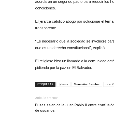
acordaron un segundo pacto para reducir los ho
condiciones.
El jerarca católico abogó por solucionar el tem
transparente.
“Es necesario que la sociedad se involucre para
que es un derecho constitucional”, explicó.
El religioso hizo un llamado a la comunidad cat
pidiendo por la paz en El Salvador.
ETIQUETAS
Iglesia
Monseñor Escobar
oraci
Artículo anterior
Buses salen de la Juan Pablo II entre confusió
de usuarios