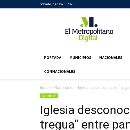
sábado, agosto 8, 2026
El
Metropolitano
Digital
PORTADA
MUNICIPIOS
NACIONALES
CONNACIONALES
Inicio
Nacionales
Iglesia desconoce sobre “segun
Nacionales
Iglesia descono
tregua” entre pan