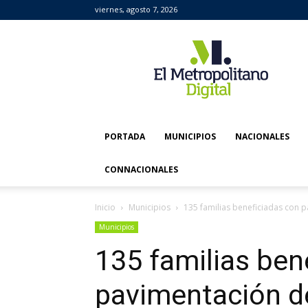
viernes, agosto 7, 2026
El
Metropolitano
Digital
PORTADA
MUNICIPIOS
NACIONALES
CONNACIONALES
Inicio
Municipios
135 familias beneficiadas con p
Municipios
135 familias ben
pavimentación de