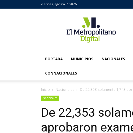
viernes, agosto 7, 2026
El
Metropolitano
Digital
PORTADA
MUNICIPIOS
NACIONALES
CONNACIONALES
Inicio
Nacionales
De 22,353 solamente 1,743 ap
Nacionales
De 22,353 solam
aprobaron exame