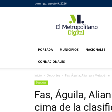
domingo, agosto 9, 2026
El
Metropolitano
Digital
PORTADA
MUNICIPIOS
NACIONALES
CONNACIONALES
Inicio
Deportes
Fas, Águila, Alianza y Metapán en 
Deportes
Fas, Águila, Alia
cima de la clasif