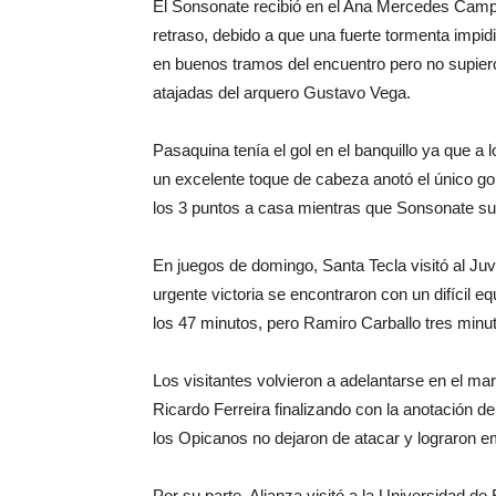
El Sonsonate recibió en el Ana Mercedes Campo
retraso, debido a que una fuerte tormenta impidi
en buenos tramos del encuentro pero no supiero
atajadas del arquero Gustavo Vega.
Pasaquina tenía el gol en el banquillo ya que 
un excelente toque de cabeza anotó el único gol 
los 3 puntos a casa mientras que Sonsonate suf
En juegos de domingo, Santa Tecla visitó al Ju
urgente victoria se encontraron con un difícil e
los 47 minutos, pero Ramiro Carballo tres minuto
Los visitantes volvieron a adelantarse en el m
Ricardo Ferreira finalizando con la anotación d
los Opicanos no dejaron de atacar y lograron e
Por su parte, Alianza visitó a la Universidad de 