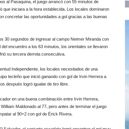
s al Pasaquina, el juego arrancó con 55 minutos de
ó que iniciara a la hora establecida. Los locales dominaron
n concretar las oportunidades a gol gracias a las buenas
a los 30 segundos de ingresar al campo Neimer Miranda con
del encuentro a los 63 minutos, los orientales se llevaron
rió su tercera derrota consecutiva.
ventud Independiente, los locales necesitados de una
quipo tecleño que inició ganando con gol de Irvin Herrera a
s después logró igualar de tiro libre.
arcador en una buena combinación entre Irvin Herrera,
e William Maldonado al 77, pero antes de terminar el juego
mpatar al 90+2 con gol de Érick Rivera.
El Salvador, el conjunto escarlata logró encontrar el gol muy