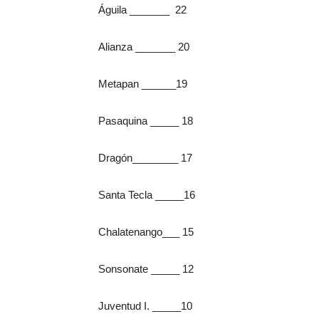
Águila _______ 22
Alianza _______ 20
Metapan ______19
Pasaquina _____ 18
Dragón________ 17
Santa Tecla _____16
Chalatenango___ 15
Sonsonate _____ 12
Juventud I. _____10