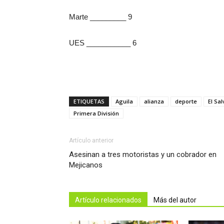
Marte _________ 9
UES ___________ 6
ETIQUETAS
Aguila
alianza
deporte
El Sa
Primera División
Artículo anterior
Asesinan a tres motoristas y un cobrador en
Mejicanos
Artículo relacionados
Más del autor