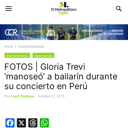
Inicio
Entretenimiento
Entretenimiento
Espectáculos
FOTOS | Gloria Trevi
‘manoseó’ a bailarín durante
su concierto en Perú
Por
Liset Orellana
-
octubre 31, 2015
Facebook
X
Threads
WhatsApp