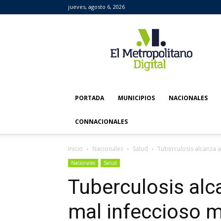
jueves, agosto 6, 2026
El
Metropolitano
Digital
PORTADA
MUNICIPIOS
NACIONALES
CONNACIONALES
Inicio
Nacionales
Salud
Tuberculosis alcanza a
Nacionales
Salud
Tuberculosis alc
mal infeccioso 