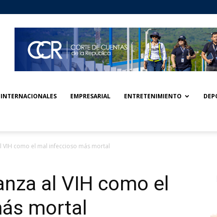
INTERNACIONALES
EMPRESARIAL
ENTRETENIMIENTO
DEP
l VIH como el mal infeccioso más mortal
anza al VIH como el
más mortal