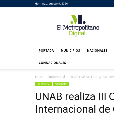
domingo, agosto 9, 2026
El
Metropolitano
Digital
PORTADA
MUNICIPIOS
NACIONALES
CONNACIONALES
Inicio
Empresarial
UNAB realiza III Congreso Int
Empresarial
Nacionales
UNAB realiza III
Internacional d