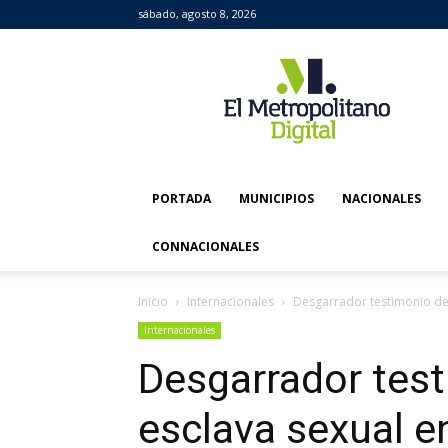
sábado, agosto 8, 2026
El
Metropolitano
Digital
PORTADA
MUNICIPIOS
NACIONALES
CONNACIONALES
Inicio
Internacionales
Desgarrador testimonio de 
Internacionales
Desgarrador tes
esclava sexual e