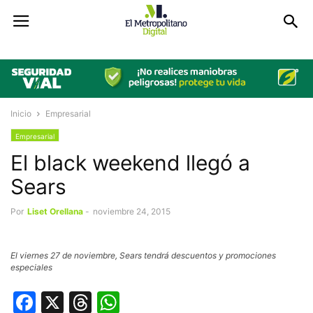
Inicio
Empresarial
Empresarial
El black weekend llegó a
Sears
Por
Liset Orellana
-
noviembre 24, 2015
El viernes 27 de noviembre, Sears tendrá descuentos y promociones
especiales
Facebook
X
Threads
WhatsApp