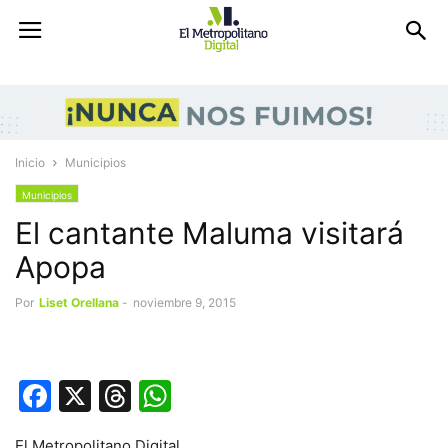
Inicio
Municipios
Municipios
El cantante Maluma visitará
Apopa
Por
Liset Orellana
-
noviembre 9, 2015
Facebook
X
Threads
WhatsApp
El Metropolitano Digital