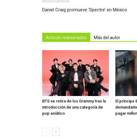
Artículo anterior
Daniel Craig promueve ‘Spectre’ en México
Artículo relacionados
Más del autor
BTS se retira de los Grammy tras la
El príncipe 
introducción de una categoría de
demandante
pop asiático
pagar millon