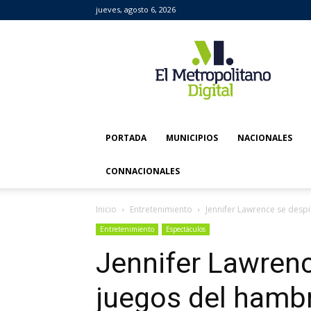
jueves, agosto 6, 2026
El
Metropolitano
Digital
PORTADA
MUNICIPIOS
NACIONALES
CONNACIONALES
Inicio
Entretenimiento
Jennifer Lawrence se desp
Entretenimiento
Espectáculos
Jennifer Lawrenc
juegos del hamb