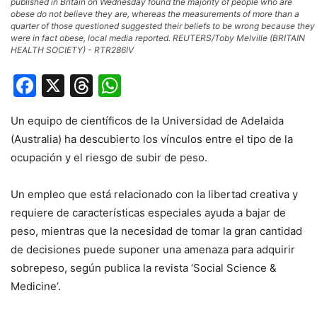
published in Britain on Wednesday found the majority of people who are
obese do not believe they are, whereas the measurements of more than a
quarter of those questioned suggested their beliefs to be wrong because they
were in fact obese, local media reported. REUTERS/Toby Melville (BRITAIN
HEALTH SOCIETY) - RTR286IV
Facebook
X
Threads
WhatsApp
Un equipo de científicos de la Universidad de Adelaida
(Australia) ha descubierto los vínculos entre el tipo de la
ocupación y el riesgo de subir de peso.
Un empleo que está relacionado con la libertad creativa y
requiere de características especiales ayuda a bajar de
peso, mientras que la necesidad de tomar la gran cantidad
de decisiones puede suponer una amenaza para adquirir
sobrepeso, según publica la revista ‘Social Science &
Medicine’.