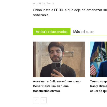
Artículo anterior
China insta a EE.UU. a que deje de amenazar su
soberanía
Artículo relacionados
Más del autor
Asesinan al ‘influencer’ mexicano
Trump susp
César Gastélum en plena
Irán y afir
transmisión en vivo
acuerdo que