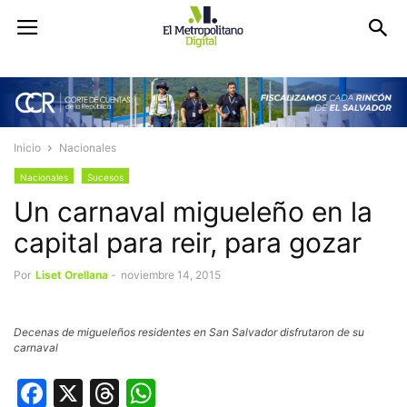
Inicio
Nacionales
Nacionales
Sucesos
Un carnaval migueleño en la
capital para reir, para gozar
Por
Liset Orellana
-
noviembre 14, 2015
Decenas de migueleños residentes en San Salvador disfrutaron de su
carnaval
Facebook
X
Threads
WhatsApp