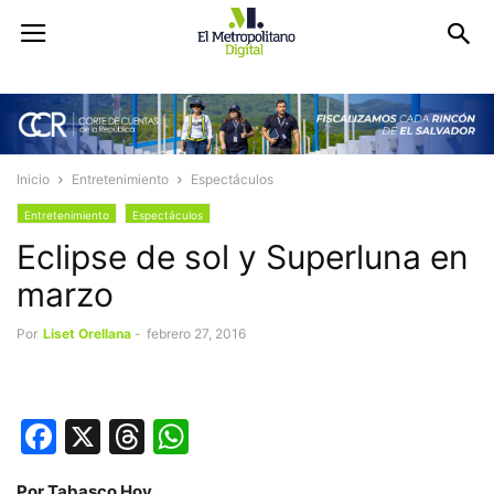
Inicio
Entretenimiento
Espectáculos
Entretenimiento
Espectáculos
Eclipse de sol y Superluna en
marzo
Por
Liset Orellana
-
febrero 27, 2016
Facebook
X
Threads
WhatsApp
Por Tabasco Hoy