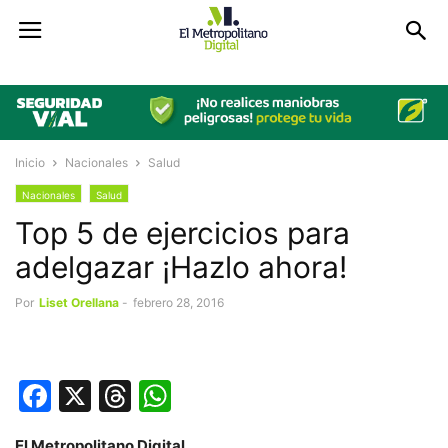
Inicio
Nacionales
Salud
Nacionales
Salud
Top 5 de ejercicios para
adelgazar ¡Hazlo ahora!
Por
Liset Orellana
-
febrero 28, 2016
Facebook
X
Threads
WhatsApp
El Metropolitano Digital