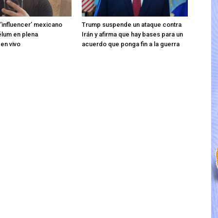
 ‘influencer’ mexicano
Trump suspende un ataque contra
élum en plena
Irán y afirma que hay bases para un
 en vivo
acuerdo que ponga fin a la guerra