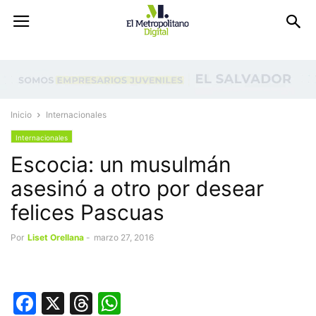
Inicio
Internacionales
Internacionales
Escocia: un musulmán
asesinó a otro por desear
felices Pascuas
Por
Liset Orellana
-
marzo 27, 2016
Facebook
X
Threads
WhatsApp