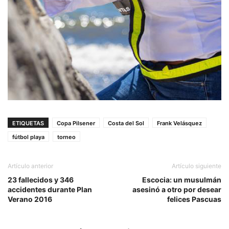
ETIQUETAS
Copa Pilsener
Costa del Sol
Frank Velásquez
fútbol playa
torneo
Artículo anterior
Artículo siguiente
23 fallecidos y 346
Escocia: un musulmán
accidentes durante Plan
asesinó a otro por desear
Verano 2016
felices Pascuas