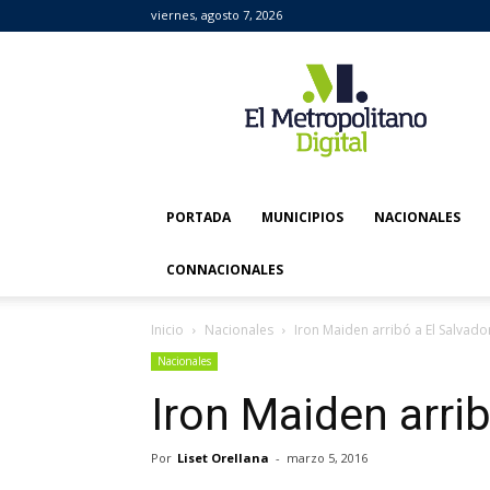
viernes, agosto 7, 2026
El
Metropolitano
Digital
PORTADA
MUNICIPIOS
NACIONALES
CONNACIONALES
Inicio
Nacionales
Iron Maiden arribó a El Salvado
Nacionales
Iron Maiden arrib
Por
Liset Orellana
-
marzo 5, 2016