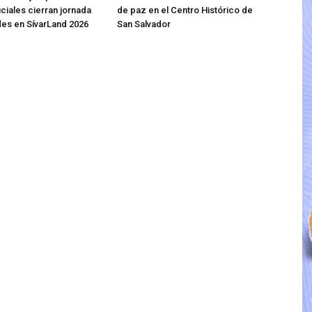
iciales cierran jornada
de paz en el Centro Histórico de
des en SívarLand 2026
San Salvador