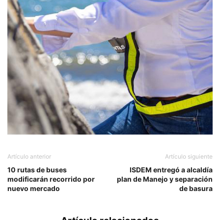
Artículo anterior
Artículo siguiente
10 rutas de buses
ISDEM entregó a alcaldía
modificarán recorrido por
plan de Manejo y separación
nuevo mercado
de basura