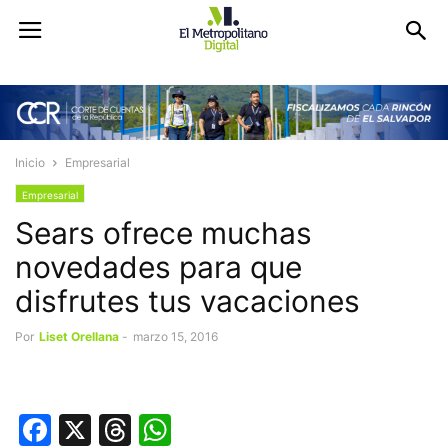
Inicio
Empresarial
Empresarial
Sears ofrece muchas
novedades para que
disfrutes tus vacaciones
Por
Liset Orellana
-
marzo 15, 2016
Facebook
X
Threads
WhatsApp