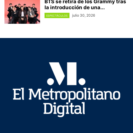
BTS se retira de los Grammy tras
la introducción de una...
julio 30, 2026
ESPECTÁCULOS