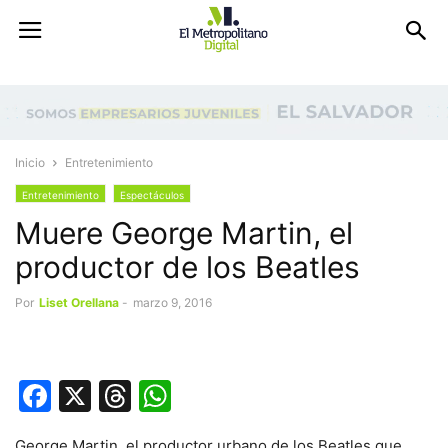
Inicio
Entretenimiento
Entretenimiento
Espectáculos
Muere George Martin, el
productor de los Beatles
Por
Liset Orellana
-
marzo 9, 2016
Facebook
X
Threads
WhatsApp
George Martin, el productor urbano de los Beatles que