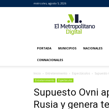
miércoles, agosto 5, 2026
El
Metropolitano
Digital
PORTADA
MUNICIPIOS
NACIONALES
CONNACIONALES
Inicio
Entretenimiento
Espectáculos
Supuesto 
Entretenimiento
Espectáculos
Supuesto Ovni ap
Rusia y genera t