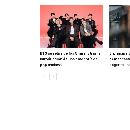
BTS se retira de los Grammy tras la
El príncipe 
introducción de una categoría de
demandante
pop asiático
pagar millon