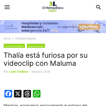
Inicio
Entretenimiento
Entretenimiento
Espectáculos
Thalía está furiosa por su
videoclip con Maluma
Por
Liset Orellana
-
marzo 9, 2016
Facebook
X
Threads
WhatsApp
Mientras esperamos ansiosamente el estreno del