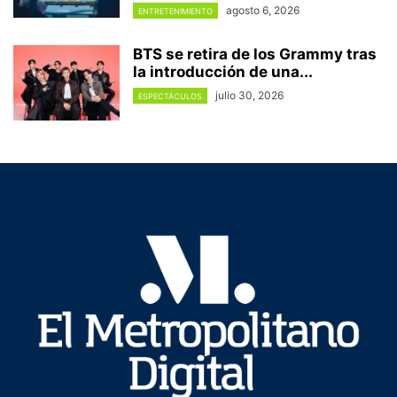
agosto 6, 2026
ENTRETENIMIENTO
BTS se retira de los Grammy tras
la introducción de una...
julio 30, 2026
ESPECTÁCULOS