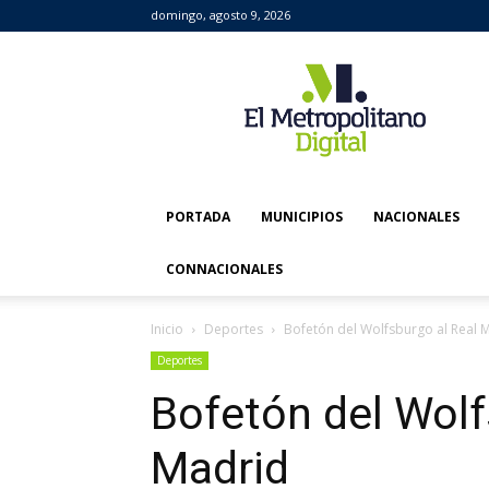
domingo, agosto 9, 2026
El
Metropolitano
Digital
PORTADA
MUNICIPIOS
NACIONALES
CONNACIONALES
Inicio
Deportes
Bofetón del Wolfsburgo al Real 
Deportes
Bofetón del Wolf
Madrid