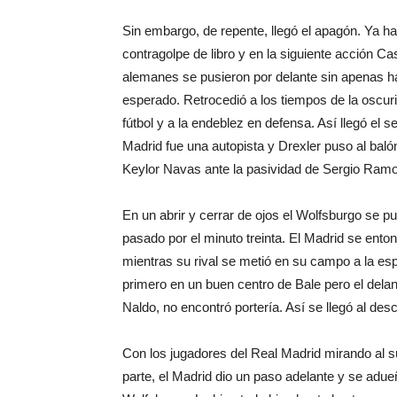
Sin embargo, de repente, llegó el apagón. Ya h
contragolpe de libro y en la siguiente acción Ca
alemanes se pusieron por delante sin apenas ha
esperado. Retrocedió a los tiempos de la oscur
fútbol y a la endeblez en defensa. Así llegó el 
Madrid fue una autopista y Drexler puso al baló
Keylor Navas ante la pasividad de Sergio Ram
En un abrir y cerrar de ojos el Wolfsburgo se p
pasado por el minuto treinta. El Madrid se entonó
mientras su rival se metió en su campo a la e
primero en un buen centro de Bale pero el delan
Naldo, no encontró portería. Así se llegó al des
Con los jugadores del Real Madrid mirando al 
parte, el Madrid dio un paso adelante y se adue