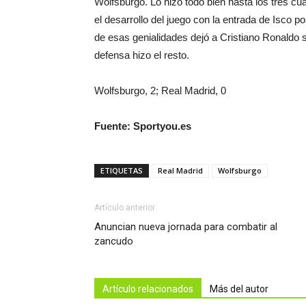
Wolfsburgo. Lo hizo todo bien hasta los tres cua
el desarrollo del juego con la entrada de Isco po
de esas genialidades dejó a Cristiano Ronaldo so
defensa hizo el resto.
Wolfsburgo, 2; Real Madrid, 0
Fuente: Sportyou.es
ETIQUETAS
Real Madrid
Wolfsburgo
Artículo anterior
Anuncian nueva jornada para combatir al
zancudo
Artículo relacionados
Más del autor