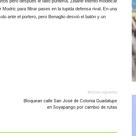
rtos pero después le faltó puntería. Zidane intentó modificar
r Modric para filtrar pases en la tupida defensa rival. En una
lo ante el portero, pero Benaglio desvió el balón y un
Artículo siguiente
Bloquean calle San José de Colonia Guadalupe
en Soyapango por cambio de rutas