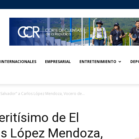
INTERNACIONALES
EMPRESARIAL
ENTRETENIMIENTO
DEP
l Salvador” a Carlos López Mendoza, Vocero de...
ritísimo de El
los López Mendoza,