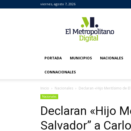
viernes, agosto 7, 2026
El
Metropolitano
Digital
PORTADA
MUNICIPIOS
NACIONALES
CONNACIONALES
Inicio
Nacionales
Declaran «Hijo Meritísimo de E
Nacionales
Declaran «Hijo Me
Salvador” a Car