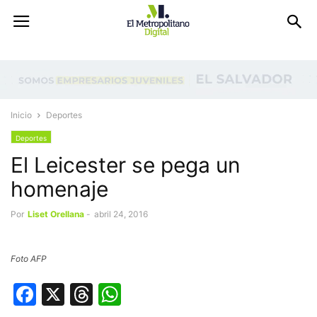
Inicio
Deportes
Deportes
El Leicester se pega un
homenaje
Por
Liset Orellana
-
abril 24, 2016
Foto AFP
Facebook
X
Threads
WhatsApp