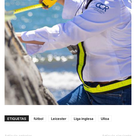
ETIQUETAS
fútbol
Leicester
Liga inglesa
Ulloa
Artículo anterior
Artículo siguiente