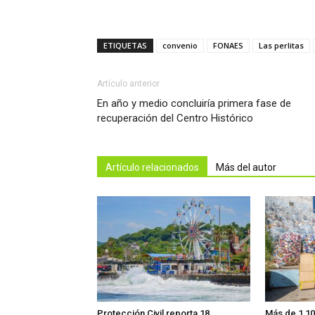
ETIQUETAS
convenio
FONAES
Las perlitas
Artículo anterior
En año y medio concluiría primera fase de
recuperación del Centro Histórico
Artículo relacionados
Más del autor
Protección Civil reporta 18
Más de 1,10