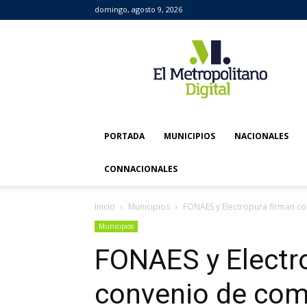
domingo, agosto 9, 2026
El
Metropolitano
Digital
PORTADA
MUNICIPIOS
NACIONALES
CONNACIONALES
Inicio
Municipios
FONAES y Electropura firman c
Municipios
FONAES y Electr
convenio de com