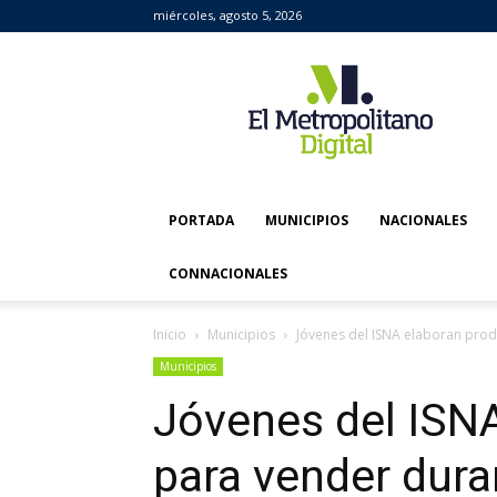
miércoles, agosto 5, 2026
El
Metropolitano
Digital
PORTADA
MUNICIPIOS
NACIONALES
CONNACIONALES
Inicio
Municipios
Jóvenes del ISNA elaboran produ
Municipios
Jóvenes del ISN
para vender duran