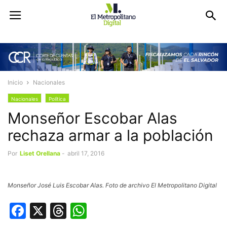
Inicio
Nacionales
Nacionales
Política
Monseñor Escobar Alas
rechaza armar a la población
Por
Liset Orellana
-
abril 17, 2016
Monseñor José Luis Escobar Alas. Foto de archivo El Metropolitano Digital
Facebook
X
Threads
WhatsApp